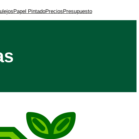
ulejos
Papel Pintado
Precios
Presupuesto
as