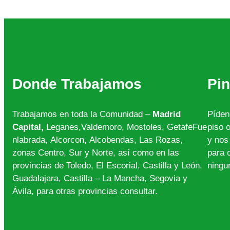
Donde Trabajamos
Pin
Trabajamos en toda la Comunidad –
Madrid
Píden
Capital,
Leganes,Valdemoro, Mostoles, GetafeFue
piso 
nlabrada, Alcorcon,
Alcobendas, Las Rozas,
y nos
zonas Centro, Sur y Norte, así como en las
para 
provincias de Toledo, El Escorial, Castilla y León,
ningu
Guadalajara, Castilla – La Mancha, Segovia y
Ávila, para otras provincias consultar.