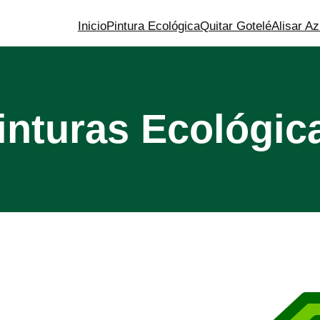
Inicio
Pintura Ecológica
Quitar Gotelé
Alisar Az
inturas Ecológic