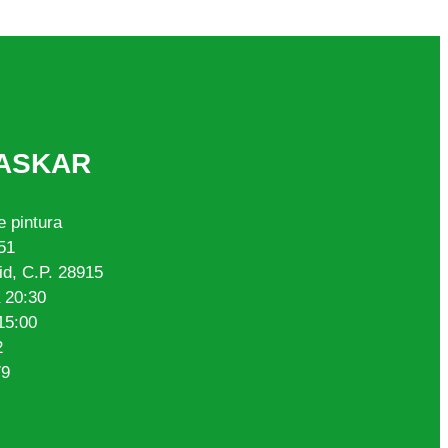
ASKAR
e pintura
 51
d, C.P. 28915
a 20:30
15:00
2
79