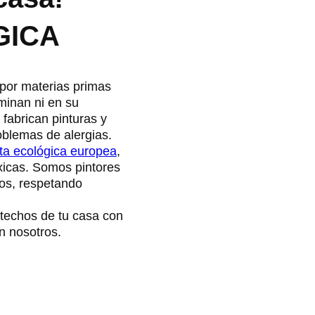
GICA
por materias primas
minan ni en su
fabrican pinturas y
oblemas de alergias.
ta ecológica europea
,
xicas. Somos pintores
jos, respetando
 techos de tu casa con
 nosotros.​